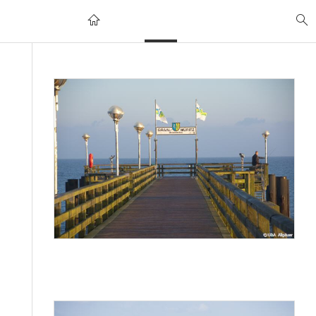
UWE UND ANNA
URLAUB
WANDERUNGEN
FAHRRADTOUREN
UNSER HAUSBAU